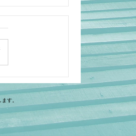
さ
岡】アニメ人気でも救え
…海外の日本研究が衰退
理由 ケビン・ドーク氏×
鉄秀〜後編〜
します。