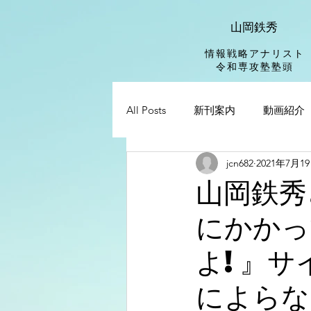
山岡鉄秀
情報戦略アナリスト
​令和専攻塾塾頭
All Posts
新刊案内
動画紹介
jcn682
2021年7月1
山岡鉄秀
にかかっ
よ!』サ
によらな