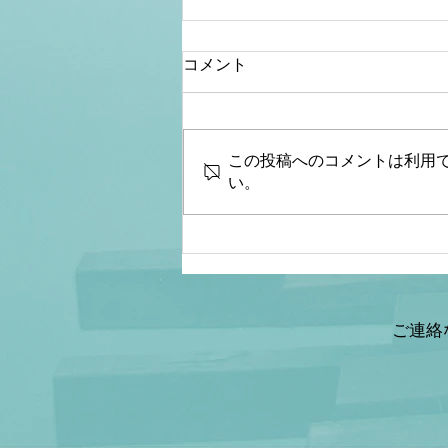
コメント
この投稿へのコメントは利用
い。
【桜内文城】財政金融研究
所 生放送LIVE『骨太シ
ョック&減税ショックとは何
なのか？本当なのか？減税と
給付金の違いは？』ゲスト：
ご連絡
情報戦略アナリスト 山岡鉄
秀氏