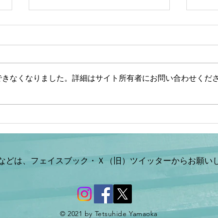
できなくなりました。詳細はサイト所有者にお問い合わせくだ
【文】【一般ライブ】【辺野
【山
古事故】武石知華さん遺族が
ない
事故当時の動画を公開【玄ち
した
ゃんひるおび＆Q＆A】柳ヶ
山岡
瀬×佐波/室伏×松村×平井
などは、フェイスブック・Ｘ（旧）ツイッターからお願い
×山岡 7/31 (金)
11:55〜13:40
© 2021 by Tetsuhide Yamaoka