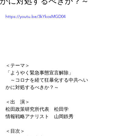
かに対処するべきか？～
https://youtu.be/3kYkosMGD04
＜テーマ＞
「ようやく緊急事態宣言解除」
　～コロナを経て狂暴化する中共へい
かに対処するべきか？～
＜出　演＞
松田政策研究所代表　松田学
情報戦略アナリスト　山岡鉄秀
＜目次＞