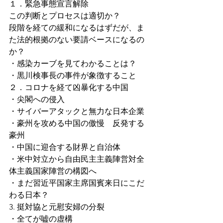
１．緊急事態宣言解除
この判断とプロセスは適切か？
段階を経ての緩和になるはずだが、ま
た法的根拠のない要請ベースになるの
か？
・感染カーブを見てわかることは？
・黒川検事長の事件が象徴すること
２．コロナを経て凶暴化する中国
・尖閣への侵入
・サイバーアタックと無力な日本企業
・豪州を攻める中国の傲慢　反発する
豪州
・中国に迎合する財界と自治体
・米中対立から自由民主主義陣営対全
体主義国家陣営の構図へ
・まだ習近平国家主席国賓来日にこだ
わる日本？
3. 挺対協と元慰安婦の分裂
・全てが嘘の虚構