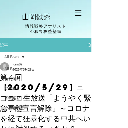
山岡鉄秀
情報戦略アナリスト
​令和専攻塾塾頭
記事
All Posts
jcn682
All Posts
2020年5月29日
第４回
新刊案内
【2020/5/29】ニ
動画紹介
コニコ生放送「ようやく緊
寄稿紹介
急事態宣言解除」～コロナ
令和専攻塾
を経て狂暴化する中共へい