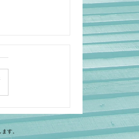
さ
岡】アニメ人気でも救え
…海外の日本研究が衰退
理由 ケビン・ドーク氏×
鉄秀〜後編〜
します。