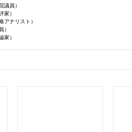
院議員）
評家）
略アナリスト）
員）
論家）