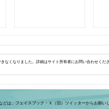
できなくなりました。詳細はサイト所有者にお問い合わせくだ
【文】【一般ライブ】【辺野
【山
古事故】武石知華さん遺族が
ない
事故当時の動画を公開【玄ち
した
ゃんひるおび＆Q＆A】柳ヶ
山岡
瀬×佐波/室伏×松村×平井
などは、フェイスブック・Ｘ（旧）ツイッターからお願い
×山岡 7/31 (金)