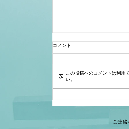
コメント
この投稿へのコメントは利用
い。
【桜内文城】財政金融研究
所 生放送LIVE『骨太シ
ョック&減税ショックとは何
なのか？本当なのか？減税と
給付金の違いは？』ゲスト：
ご連絡
情報戦略アナリスト 山岡鉄