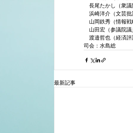
　長尾たかし（衆議
　浜崎洋介（文芸批
　山岡鉄秀（情報戦
　山田宏（参議院議
　渡邉哲也（経済評
司会：水島総
最新記事