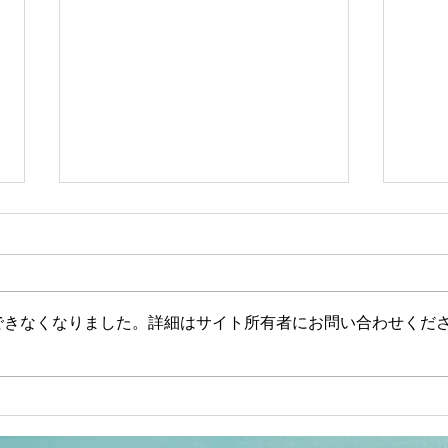
できなくなりました。詳細はサイト所有者にお問い合わせくだ
【文】【一般ライブ】【辺野
【山
古事故】武石知華さん遺族が
ない
事故当時の動画を公開【玄ち
した