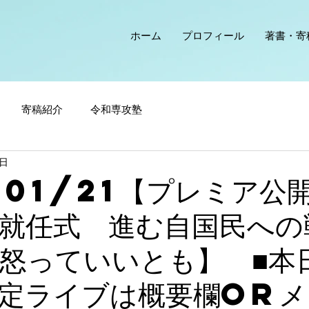
ホーム
プロフィール
著書・寄
寄稿紹介
令和専攻塾
1日
/01/21【プレミア公
就任式 進む自国民への
怒っていいとも】 ■本
定ライブは概要欄orメ