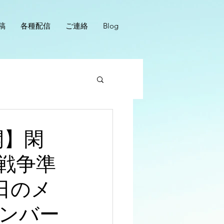
稿
各種配信
ご連絡
Blog
開】閑
戦争準
日のメ
ンバー