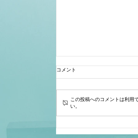
コメント
この投稿へのコメントは利用
い。
【桜内文城】財政金融研究
所 生放送LIVE『骨太シ
ョック&減税ショックとは何