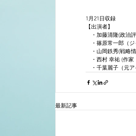
1月21日収録
【出演者】
　・加藤清隆(政治評
　・篠原常一郎（ジ
　・山岡鉄秀(戦略情
　・西村 幸祐 (作家
　・千葉麗子（元ア
最新記事