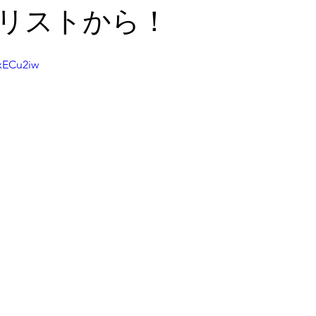
リストから！
xECu2iw