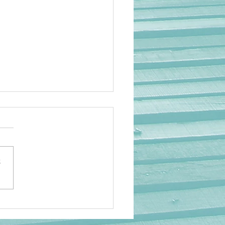
さ
岡】アニメ人気でも救え
…海外の日本研究が衰退
理由 ケビン・ドーク氏×