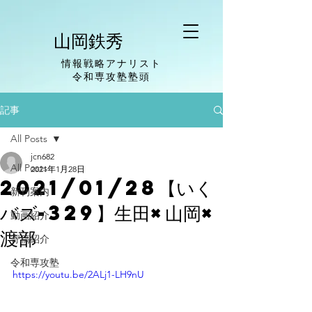
山岡鉄秀
情報戦略アナリスト
​令和専攻塾塾頭
記事
All Posts
jcn682
All Posts
2021年1月28日
2021/01/28【いく
新刊案内
バズ-329】生田×山岡×
動画紹介
渡部
寄稿紹介
令和専攻塾
https://youtu.be/2ALj1-LH9nU