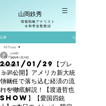
山岡鉄秀
情報戦略アナリスト
​令和専攻塾塾頭
記事
All Posts
jcn682
All Posts
2021年1月29日
2021/01/29【プレ
新刊案内
ミア公開】アメリカ新大統
動画紹介
領就任で落ち込む経済の流
寄稿紹介
れを徹底解説！【渡邉哲也
令和専攻塾
show】【愛国四銃