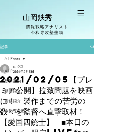
山岡鉄秀
情報戦略アナリスト
​令和専攻塾塾頭
記事
All Posts
jcn682
All Posts
2021年2月5日
2021/02/05【プレ
新刊案内
ミア公開】拉致問題を映画
動画紹介
に！ 製作までの苦労の
寄稿紹介
数々を監督へ直撃取材！
令和専攻塾
【愛国四銃士】 ■本日の