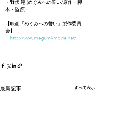
・野伏 翔 (めぐみへの誓い/原作・脚
本・監督)
【映画「めぐみへの誓い」製作委員
会】
　http://www.megumi-movie.net/
すべて表示
最新記事