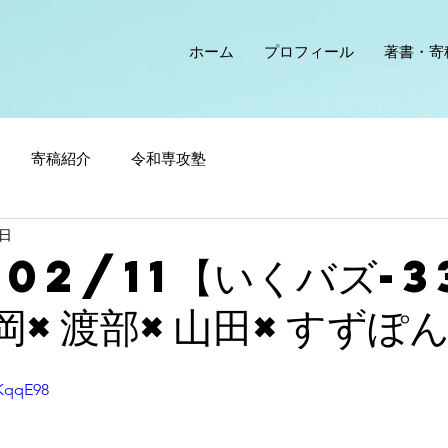
ホーム
プロフィール
著書・寄
寄稿紹介
令和専攻塾
1日
/02/11【いくバズ-3
岡×渡部×山田×すずぽ
vKqqE98