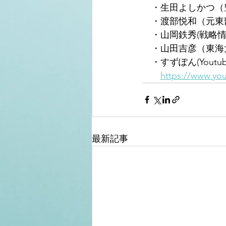
　・生田よしかつ（
　・渡部悦和（元東部
　・山岡鉄秀(戦略情報
　・山田吉彦（東海大
　・すずぽん(Youtu
https://www.y
最新記事