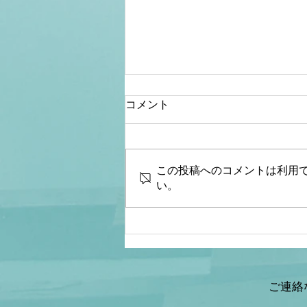
コメント
この投稿へのコメントは利用
い。
【桜内文城】財政金融研究
所 生放送LIVE『骨太シ
ョック&減税ショックとは何
なのか？本当なのか？減税と
給付金の違いは？』ゲスト：
ご連絡
情報戦略アナリスト 山岡鉄