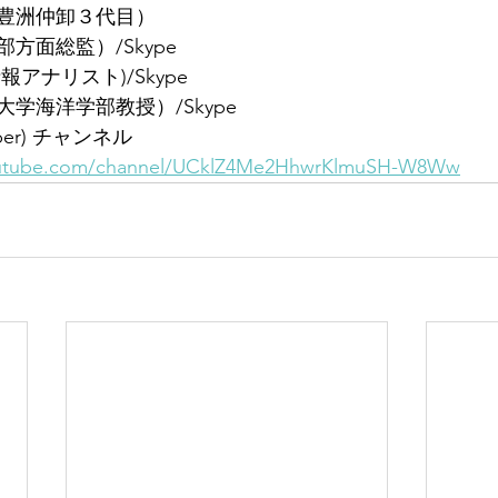
豊洲仲卸３代目）
方面総監）/Skype
アナリスト)/Skype
学海洋学部教授）/Skype
ber) チャンネル
outube.com/channel/UCklZ4Me2HhwrKlmuSH-W8Ww