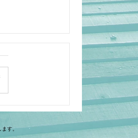
さ
岡】アニメ人気でも救え
…海外の日本研究が衰退
理由 ケビン・ドーク氏×
鉄秀〜後編〜
します。