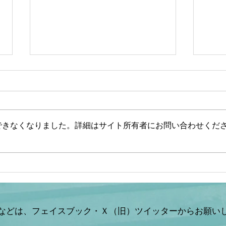
できなくなりました。詳細はサイト所有者にお問い合わせくだ
【文】【一般ライブ】【辺野
【山
古事故】武石知華さん遺族が
ない
事故当時の動画を公開【玄ち
した
ゃんひるおび＆Q＆A】柳ヶ
山岡
瀬×佐波/室伏×松村×平井
などは、フェイスブック・Ｘ（旧）ツイッターからお願い
×山岡 7/31 (金)