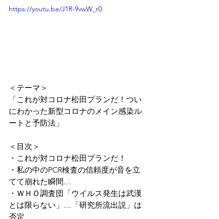
https://youtu.be/J1R-9vwW_r0
＜テーマ＞
「これが対コロナ松田プランだ！つい
にわかった新型コロナのメイン感染ル
ートと予防法」
＜目次＞
・これが対コロナ松田プランだ！
・私の中のPCR検査の信頼度が音を立
てて崩れた瞬間…
・ＷＨＯ調査団「ウイルス発生は武漢
とは限らない」…「研究所流出説」は
否定