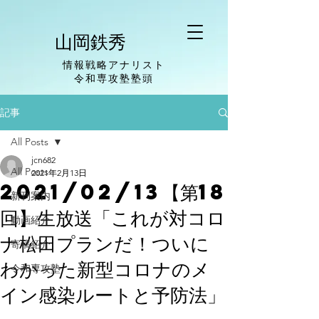
山岡鉄秀
情報戦略アナリスト
​令和専攻塾塾頭
記事
All Posts
jcn682
All Posts
2021年2月13日
2021/02/13【第18
新刊案内
回】生放送「これが対コロ
動画紹介
ナ松田プランだ！ついに
寄稿紹介
わかった新型コロナのメ
令和専攻塾
イン感染ルートと予防法」