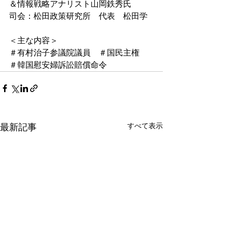
＆情報戦略アナリスト山岡鉄秀氏
司会：松田政策研究所　代表　松田学
＜主な内容＞
＃有村治子参議院議員​　＃国民主権​　
＃韓国慰安婦訴訟賠償命令
すべて表示
最新記事