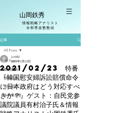
山岡鉄秀
情報戦略アナリスト
​令和専攻塾塾頭
記事
All Posts
jcn682
All Posts
2021年2月23日
2021/02/23 特番
新刊案内
『韓国慰安婦訴訟賠償命令
動画紹介
に日本政府はどう対応すべ
寄稿紹介
きか？』ゲスト：自民党参
令和専攻塾
議院議員有村治子氏＆情報