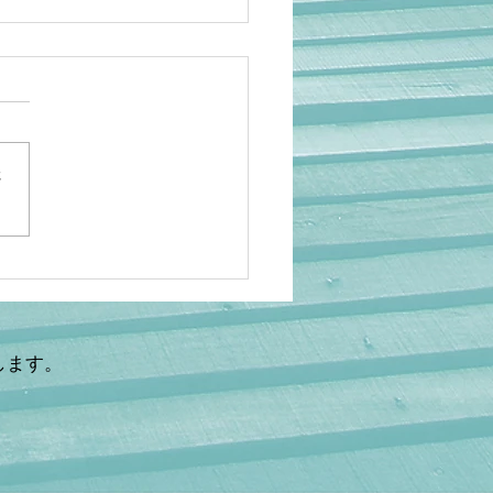
さ
岡】アニメ人気でも救え
…海外の日本研究が衰退
理由 ケビン・ドーク氏×
鉄秀〜後編〜
します。