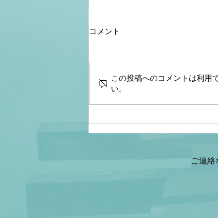
コメント
この投稿へのコメントは利用
い。
【桜内文城】財政金融研究
所 生放送LIVE『骨太シ
ョック&減税ショックとは何
なのか？本当なのか？減税と
給付金の違いは？』ゲスト：
ご連絡
情報戦略アナリスト 山岡鉄
秀氏