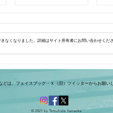
できなくなりました。詳細はサイト所有者にお問い合わせくだ
【文】【一般ライブ】【辺野
【山
古事故】武石知華さん遺族が
ない
事故当時の動画を公開【玄ち
した
ゃんひるおび＆Q＆A】柳ヶ
山岡
瀬×佐波/室伏×松村×平井
などは、フェイスブック・Ｘ（旧）ツイッターからお願い
×山岡 7/31 (金)
11:55〜13:40
© 2021 by Tetsuhide Yamaoka