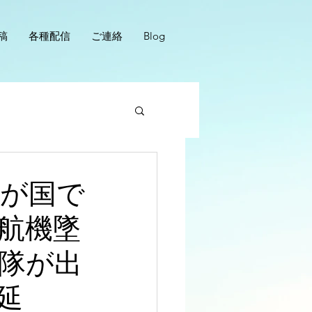
稿
各種配信
ご連絡
Blog
我が国で
航機墜
モ隊が出
延