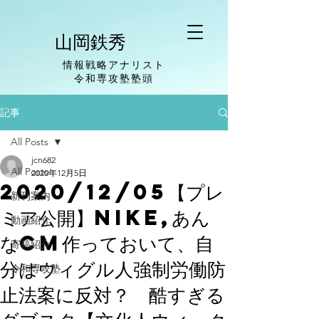
山岡鉄秀
情報戦略アナリスト
​令和専攻塾塾頭
記事
All Posts
jcn682
All Posts
2020年12月5日
2020/12/05【プレ
新刊案内
ミア公開】NIKE,あん
動画紹介
なCM作っておいて、自
寄稿紹介
分はウィグル人強制労働防
令和専攻塾
止法案に反対？ 酷すぎる